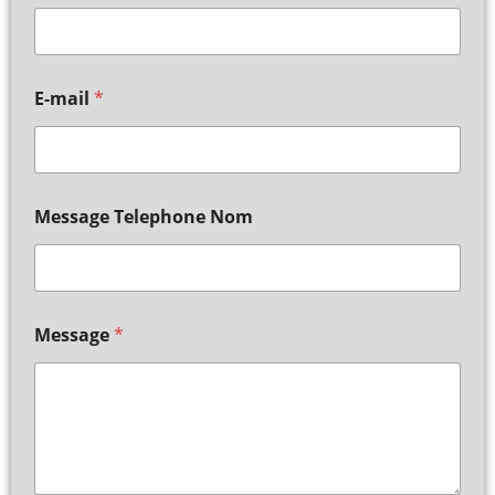
E-mail
*
Message Telephone Nom
Message
*