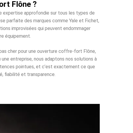
ort Flône ?
ne expertise approfondie sur tous les types de
trise parfaite des marques comme Yale et Fichet,
olutions improvisées qui peuvent endommager
tre équipement.
pas cher pour une ouverture coffre-fort Flône,
u une entreprise, nous adaptons nos solutions à
étences pointues, et c’est exactement ce que
, fiabilité et transparence.