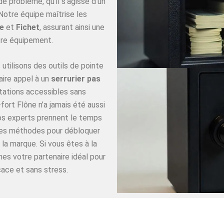
 problème, qu’il s’agisse d’un
Notre équipe maîtrise les
e
et
Fichet
, assurant ainsi une
re équipement.
utilisons des outils de pointe
aire appel à un
serrurier pas
tations accessibles sans
ort Flône n’a jamais été aussi
Nos experts prennent le temps
ures méthodes pour débloquer
 la marque. Si vous êtes à la
es votre partenaire idéal pour
cace et sans stress.