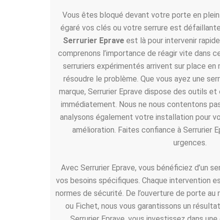
Vous êtes bloqué devant votre porte en plein 
égaré vos clés ou votre serrure est défaillante
Serrurier Eprave
est là pour intervenir rapi
comprenons l’importance de réagir vite dans ce
serruriers expérimentés arrivent sur place en
résoudre le problème. Que vous ayez une serru
marque, Serrurier Eprave dispose des outils e
immédiatement. Nous ne nous contentons pas 
analysons également votre installation pour vo
amélioration. Faites confiance à Serrurier E
urgences.
Avec Serrurier Eprave, vous bénéficiez d’un se
vos besoins spécifiques. Chaque intervention es
normes de sécurité. De l’ouverture de porte au
ou Fichet, nous vous garantissons un résulta
Serrurier Eprave, vous investissez dans une