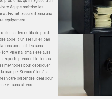
 problème, qu’il s’agisse d’un
Notre équipe maîtrise les
e
et
Fichet
, assurant ainsi une
re équipement.
utilisons des outils de pointe
aire appel à un
serrurier pas
tations accessibles sans
fort Visé n’a jamais été aussi
Nos experts prennent le temps
ures méthodes pour débloquer
 la marque. Si vous êtes à la
es votre partenaire idéal pour
ace et sans stress.