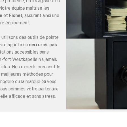
 problème, qu’il s’agisse d’un
Notre équipe maîtrise les
e
et
Fichet
, assurant ainsi une
re équipement.
utilisons des outils de pointe
aire appel à un
serrurier pas
tations accessibles sans
e-fort Westkapelle n’a jamais
apides. Nos experts prennent le
es meilleures méthodes pour
 modèle ou la marque. Si vous
 nous sommes votre partenaire
lle efficace et sans stress.