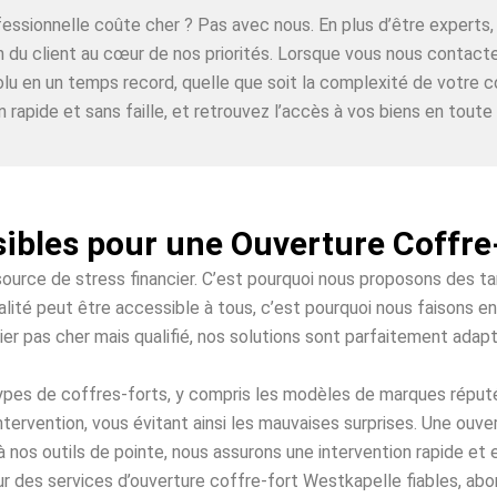
ofessionnelle coûte cher ? Pas avec nous. En plus d’être expe
on du client au cœur de nos priorités. Lorsque vous nous contac
lu en un temps record, quelle que soit la complexité de votre c
n rapide et sans faille, et retrouvez l’accès à vos biens en toute t
sibles pour une Ouverture Coffre
source de stress financier. C’est pourquoi nous proposons des t
ité peut être accessible à tous, c’est pourquoi nous faisons en
ier pas cher mais qualifié, nos solutions sont parfaitement adap
 types de coffres-forts, y compris les modèles de marques répu
ntervention, vous évitant ainsi les mauvaises surprises. Une ouv
à nos outils de pointe, nous assurons une intervention rapide et
r des services d’ouverture coffre-fort Westkapelle fiables, abor