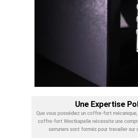
Une Expertise Po
Que vous possédiez un coffre-fort mécanique, é
coffre-fort Westkapelle nécessite une compréh
serruriers sont formés pour travailler s