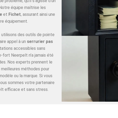
 problème, qu’il s’agisse d’un
Notre équipe maîtrise les
e
et
Fichet
, assurant ainsi une
re équipement.
utilisons des outils de pointe
aire appel à un
serrurier pas
tations accessibles sans
-fort Neerpelt n’a jamais été
ides. Nos experts prennent le
es meilleures méthodes pour
 modèle ou la marque. Si vous
 nous sommes votre partenaire
lt efficace et sans stress.