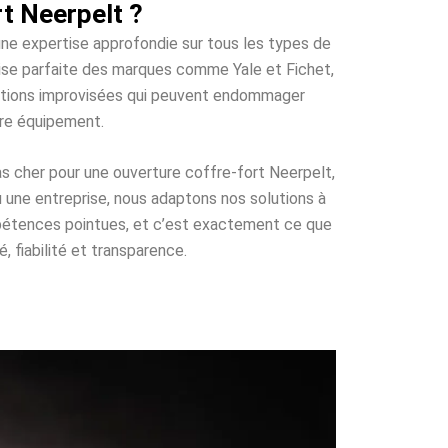
t Neerpelt ?
’une expertise approfondie sur tous les types de
trise parfaite des marques comme Yale et Fichet,
olutions improvisées qui peuvent endommager
tre équipement.
as cher pour une ouverture coffre-fort Neerpelt,
u une entreprise, nous adaptons nos solutions à
mpétences pointues, et c’est exactement ce que
, fiabilité et transparence.