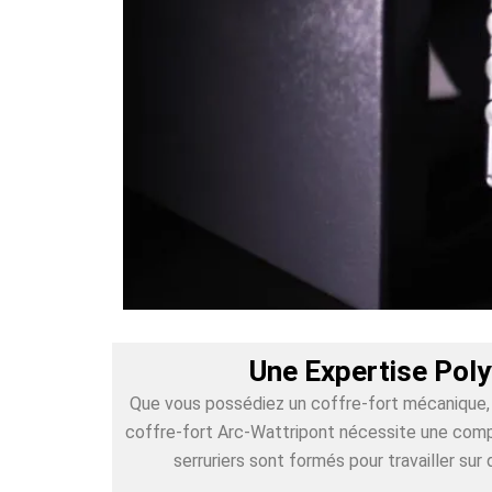
Une Expertise Poly
Que vous possédiez un coffre-fort mécanique, é
coffre-fort Arc-Wattripont nécessite une compr
serruriers sont formés pour travailler s