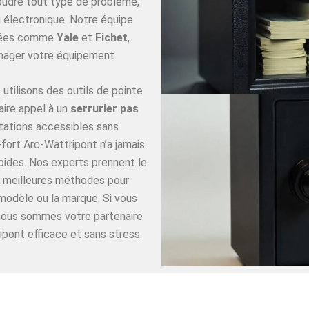
oudre tout type de problème,
 électronique. Notre équipe
utées comme
Yale
et
Fichet
,
mager votre équipement.
utilisons des outils de pointe
aire appel à un
serrurier pas
tations accessibles sans
fort Arc-Wattripont n’a jamais
apides. Nos experts prennent le
es meilleures méthodes pour
 modèle ou la marque. Si vous
 nous sommes votre partenaire
ipont efficace et sans stress.