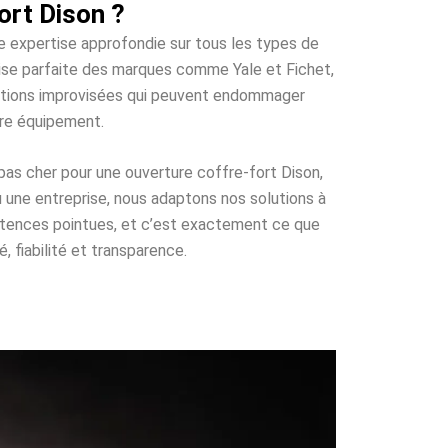
ort Dison ?
ne expertise approfondie sur tous les types de
trise parfaite des marques comme Yale et Fichet,
olutions improvisées qui peuvent endommager
tre équipement.
pas cher pour une ouverture coffre-fort Dison,
u une entreprise, nous adaptons nos solutions à
étences pointues, et c’est exactement ce que
, fiabilité et transparence.