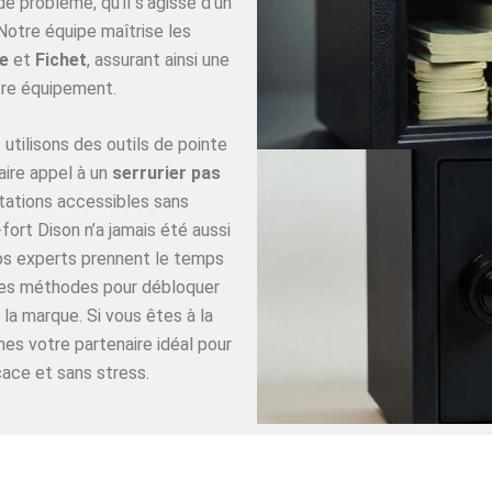
 problème, qu’il s’agisse d’un
Notre équipe maîtrise les
e
et
Fichet
, assurant ainsi une
re équipement.
utilisons des outils de pointe
aire appel à un
serrurier pas
tations accessibles sans
ort Dison n’a jamais été aussi
Nos experts prennent le temps
ures méthodes pour débloquer
 la marque. Si vous êtes à la
es votre partenaire idéal pour
cace et sans stress.