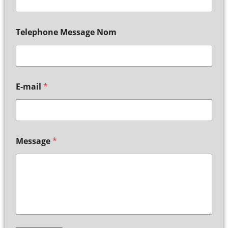
Telephone Message Nom
E-mail
*
Message
*