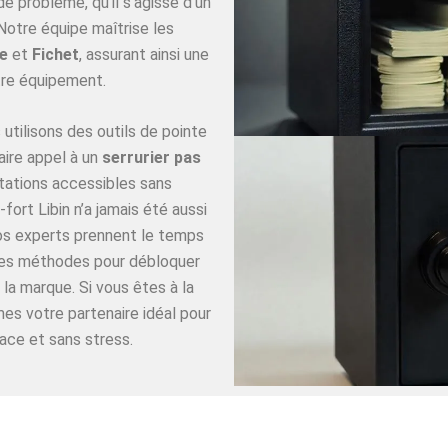
 problème, qu’il s’agisse d’un
Notre équipe maîtrise les
e
et
Fichet
, assurant ainsi une
re équipement.
utilisons des outils de pointe
aire appel à un
serrurier pas
tations accessibles sans
ort Libin n’a jamais été aussi
Nos experts prennent le temps
ures méthodes pour débloquer
 la marque. Si vous êtes à la
es votre partenaire idéal pour
cace et sans stress.