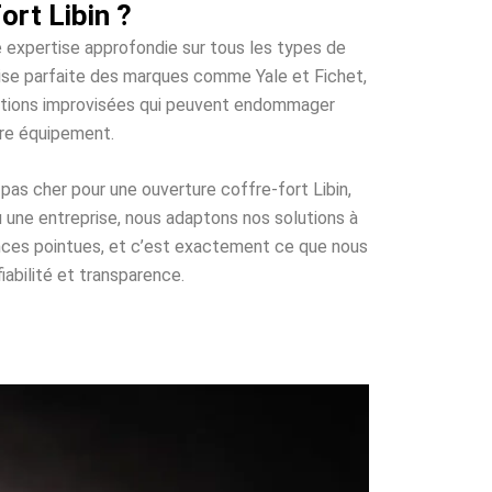
rt Libin ?
ne expertise approfondie sur tous les types de
trise parfaite des marques comme Yale et Fichet,
olutions improvisées qui peuvent endommager
tre équipement.
pas cher pour une ouverture coffre-fort Libin,
u une entreprise, nous adaptons nos solutions à
nces pointues, et c’est exactement ce que nous
iabilité et transparence.