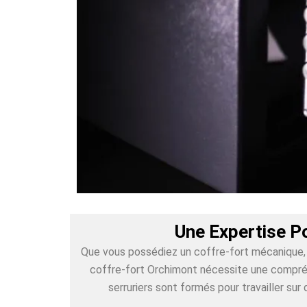
Une Expertise P
Que vous possédiez un coffre-fort mécanique, é
coffre-fort Orchimont nécessite une compréhe
serruriers sont formés pour travailler s