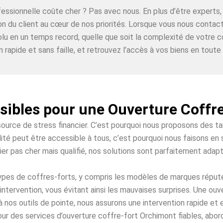
ofessionnelle coûte cher ? Pas avec nous. En plus d’être expe
ion du client au cœur de nos priorités. Lorsque vous nous conta
lu en un temps record, quelle que soit la complexité de votre c
n rapide et sans faille, et retrouvez l’accès à vos biens en toute t
ssibles pour une Ouverture Coffr
source de stress financier. C’est pourquoi nous proposons des t
té peut être accessible à tous, c’est pourquoi nous faisons en 
ier pas cher mais qualifié, nos solutions sont parfaitement adap
 types de coffres-forts, y compris les modèles de marques répu
intervention, vous évitant ainsi les mauvaises surprises. Une ou
à nos outils de pointe, nous assurons une intervention rapide et
ur des services d’ouverture coffre-fort Orchimont fiables, abord