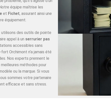
 problème, qu’il s’agisse d’un
Notre équipe maîtrise les
e
et
Fichet
, assurant ainsi une
re équipement.
utilisons des outils de pointe
aire appel à un
serrurier pas
tations accessibles sans
fort Orchimont n’a jamais été
ides. Nos experts prennent le
es meilleures méthodes pour
 modèle ou la marque. Si vous
 nous sommes votre partenaire
nt efficace et sans stress.