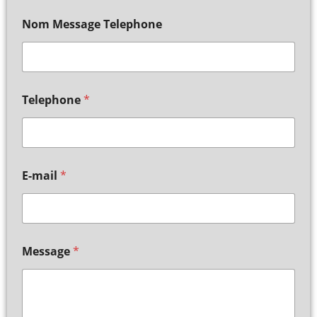
Nom Message Telephone
Telephone
*
E-mail
*
Message
*