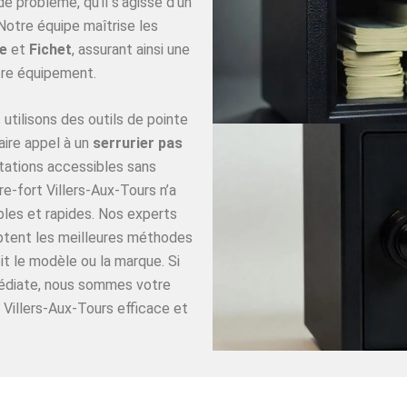
 problème, qu’il s’agisse d’un
Notre équipe maîtrise les
e
et
Fichet
, assurant ainsi une
re équipement.
utilisons des outils de pointe
aire appel à un
serrurier pas
tations accessibles sans
e-fort Villers-Aux-Tours n’a
bles et rapides. Nos experts
optent les meilleures méthodes
it le modèle ou la marque. Si
médiate, nous sommes votre
 Villers-Aux-Tours efficace et