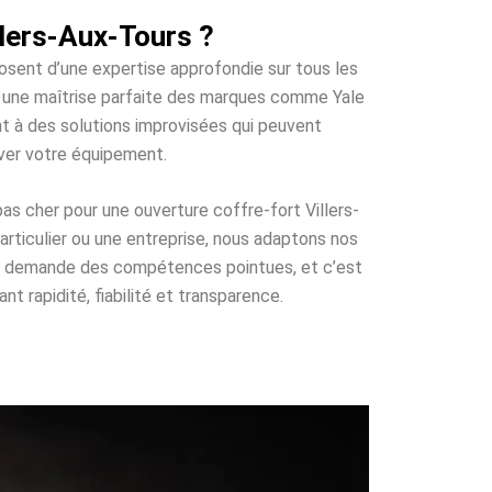
llers-Aux-Tours ?
posent d’une expertise approfondie sur tous les
et une maîtrise parfaite des marques comme Yale
nt à des solutions improvisées qui peuvent
ver votre équipement.
as cher pour une ouverture coffre-fort Villers-
articulier ou une entreprise, nous adaptons nos
qui demande des compétences pointues, et c’est
t rapidité, fiabilité et transparence.