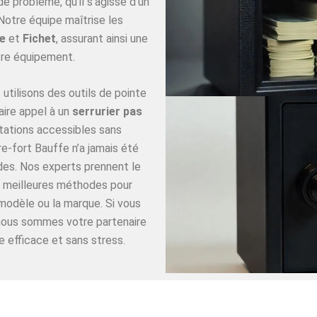
 problème, qu’il s’agisse d’un
Notre équipe maîtrise les
e
et
Fichet
, assurant ainsi une
re équipement.
utilisons des outils de pointe
aire appel à un
serrurier pas
tations accessibles sans
e-fort Bauffe n’a jamais été
ides. Nos experts prennent le
es meilleures méthodes pour
 modèle ou la marque. Si vous
 nous sommes votre partenaire
e efficace et sans stress.