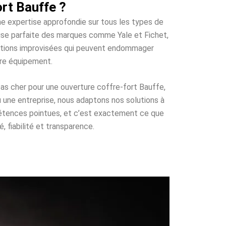
rt Bauffe ?
une expertise approfondie sur tous les types de
trise parfaite des marques comme Yale et Fichet,
olutions improvisées qui peuvent endommager
tre équipement.
pas cher pour une ouverture coffre-fort Bauffe,
u une entreprise, nous adaptons nos solutions à
pétences pointues, et c’est exactement ce que
, fiabilité et transparence.