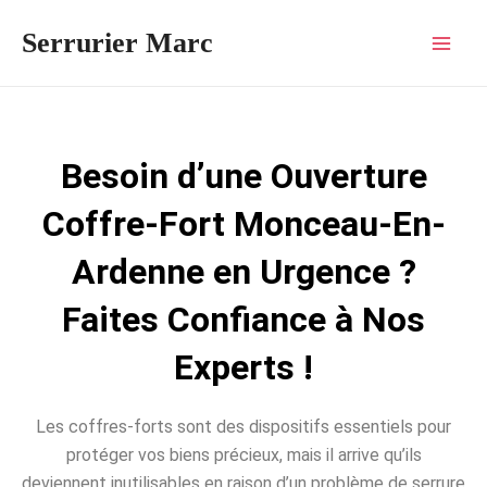
Aller
Mai
Serrurier Marc
au
Men
contenu
Besoin d’une Ouverture
Coffre-Fort Monceau-En-
Ardenne en Urgence ?
Faites Confiance à Nos
Experts !
Les coffres-forts sont des dispositifs essentiels pour
protéger vos biens précieux, mais il arrive qu’ils
deviennent inutilisables en raison d’un problème de serrure