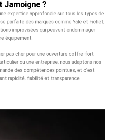
t Jamoigne ?
’une expertise approfondie sur tous les types de
trise parfaite des marques comme Yale et Fichet,
olutions improvisées qui peuvent endommager
tre équipement.
ier pas cher pour une ouverture coffre-fort
rticulier ou une entreprise, nous adaptons nos
demande des compétences pointues, et c’est
t rapidité, fiabilité et transparence.