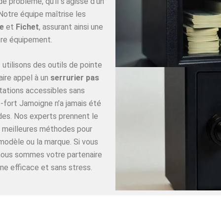
 problème, qu’il s’agisse d’un
Notre équipe maîtrise les
e
et
Fichet
, assurant ainsi une
re équipement.
utilisons des outils de pointe
aire appel à un
serrurier pas
tations accessibles sans
-fort Jamoigne n’a jamais été
ides. Nos experts prennent le
es meilleures méthodes pour
 modèle ou la marque. Si vous
 nous sommes votre partenaire
ne efficace et sans stress.