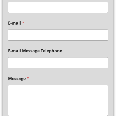
E-mail
*
E-mail Message Telephone
Message
*