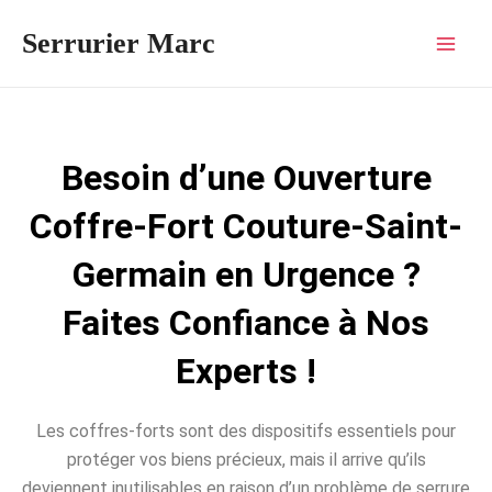
Aller
Mai
Serrurier Marc
au
Men
contenu
Besoin d’une Ouverture
Coffre-Fort Couture-Saint-
Germain en Urgence ?
Faites Confiance à Nos
Experts !
Les coffres-forts sont des dispositifs essentiels pour
protéger vos biens précieux, mais il arrive qu’ils
deviennent inutilisables en raison d’un problème de serrure