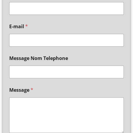
E-mail
*
Message Nom Telephone
Message
*