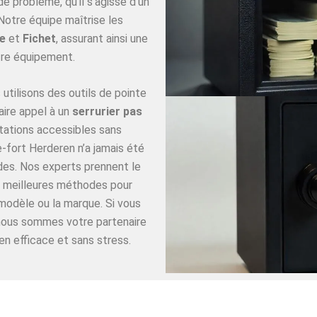
 problème, qu’il s’agisse d’un
Notre équipe maîtrise les
e
et
Fichet
, assurant ainsi une
re équipement.
utilisons des outils de pointe
aire appel à un
serrurier pas
tations accessibles sans
-fort Herderen n’a jamais été
ides. Nos experts prennent le
es meilleures méthodes pour
 modèle ou la marque. Si vous
 nous sommes votre partenaire
en efficace et sans stress.