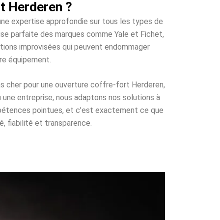
t Herderen ?
’une expertise approfondie sur tous les types de
trise parfaite des marques comme Yale et Fichet,
olutions improvisées qui peuvent endommager
tre équipement.
as cher pour une ouverture coffre-fort Herderen,
u une entreprise, nous adaptons nos solutions à
mpétences pointues, et c’est exactement ce que
, fiabilité et transparence.