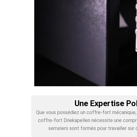
Une Expertise Po
Que vous possédiez un coffre-fort mécanique, é
coffre-fort Driekapellen nécessite une compré
serruriers sont formés pour travailler s