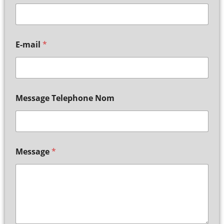
E-mail
*
Message Telephone Nom
Message
*