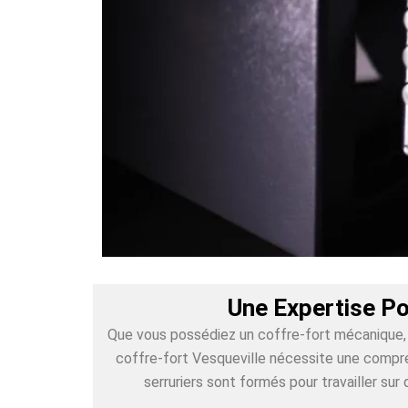
Une Expertise Po
Que vous possédiez un coffre-fort mécanique, é
coffre-fort Vesqueville nécessite une compréh
serruriers sont formés pour travailler s