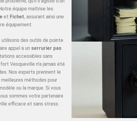
 problème, qu’il s’agisse d’un
Notre équipe maîtrise les
e
et
Fichet
, assurant ainsi une
re équipement.
utilisons des outils de pointe
aire appel à un
serrurier pas
tations accessibles sans
ort Vesqueville n’a jamais été
ides. Nos experts prennent le
es meilleures méthodes pour
 modèle ou la marque. Si vous
 nous sommes votre partenaire
lle efficace et sans stress.