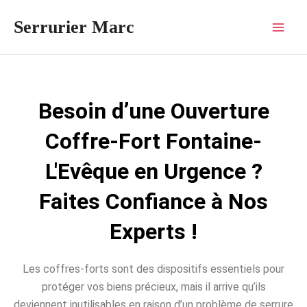
Aller
Mai
Serrurier Marc
au
Men
contenu
Besoin d’une Ouverture
Coffre-Fort Fontaine-
L'Evêque en Urgence ?
Faites Confiance à Nos
Experts !
Les coffres-forts sont des dispositifs essentiels pour
protéger vos biens précieux, mais il arrive qu’ils
deviennent inutilisables en raison d’un problème de serrure