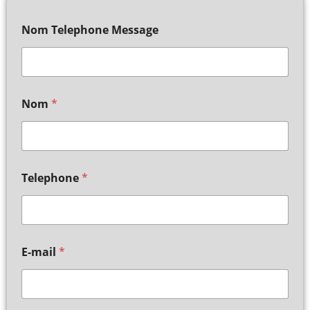
Nom Telephone Message
Nom
*
Telephone
*
E-mail
*