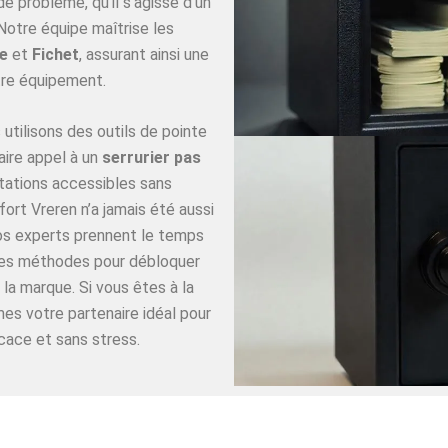
 problème, qu’il s’agisse d’un
Notre équipe maîtrise les
e
et
Fichet
, assurant ainsi une
re équipement.
utilisons des outils de pointe
aire appel à un
serrurier pas
tations accessibles sans
ort Vreren n’a jamais été aussi
Nos experts prennent le temps
ures méthodes pour débloquer
 la marque. Si vous êtes à la
es votre partenaire idéal pour
cace et sans stress.