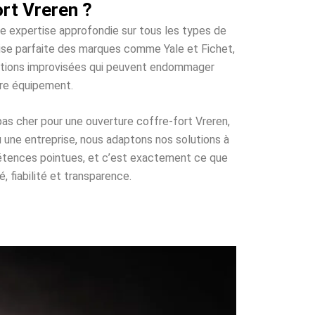
rt Vreren ?
ne expertise approfondie sur tous les types de
trise parfaite des marques comme Yale et Fichet,
olutions improvisées qui peuvent endommager
tre équipement.
as cher pour une ouverture coffre-fort Vreren,
u une entreprise, nous adaptons nos solutions à
pétences pointues, et c’est exactement ce que
, fiabilité et transparence.