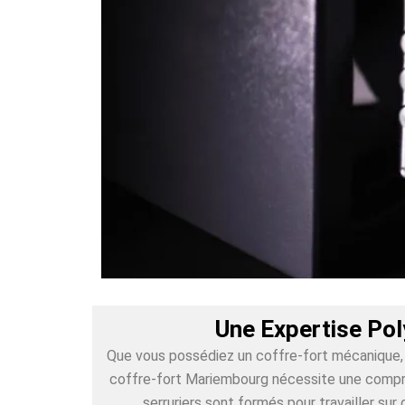
Une Expertise Po
Que vous possédiez un coffre-fort mécanique, é
coffre-fort Mariembourg nécessite une compréh
serruriers sont formés pour travailler s