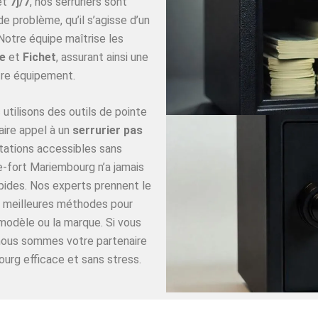
et
7j/7
, nos serruriers sont
 problème, qu’il s’agisse d’un
Notre équipe maîtrise les
e
et
Fichet
, assurant ainsi une
re équipement.
utilisons des outils de pointe
aire appel à un
serrurier pas
tations accessibles sans
e-fort Mariembourg n’a jamais
apides. Nos experts prennent le
es meilleures méthodes pour
 modèle ou la marque. Si vous
 nous sommes votre partenaire
urg efficace et sans stress.