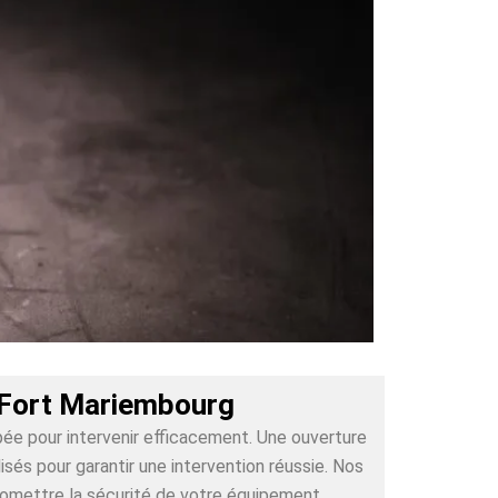
-Fort Mariembourg
pée pour intervenir efficacement. Une ouverture
és pour garantir une intervention réussie. Nos
romettre la sécurité de votre équipement.