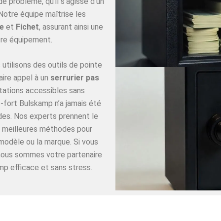
 problème, qu’il s’agisse d’un
Notre équipe maîtrise les
e
et
Fichet
, assurant ainsi une
re équipement.
utilisons des outils de pointe
aire appel à un
serrurier pas
tations accessibles sans
-fort Bulskamp n’a jamais été
ides. Nos experts prennent le
es meilleures méthodes pour
 modèle ou la marque. Si vous
 nous sommes votre partenaire
mp efficace et sans stress.