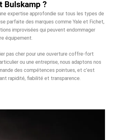
rt Bulskamp ?
’une expertise approfondie sur tous les types de
trise parfaite des marques comme Yale et Fichet,
olutions improvisées qui peuvent endommager
tre équipement.
ier pas cher pour une ouverture coffre-fort
rticulier ou une entreprise, nous adaptons nos
demande des compétences pointues, et c’est
t rapidité, fiabilité et transparence.