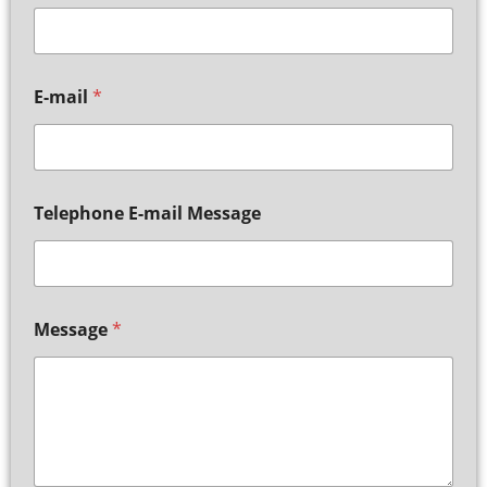
E-mail
*
Telephone E-mail Message
Message
*