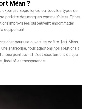
ort Méan ?
ne expertise approfondie sur tous les types de
trise parfaite des marques comme Yale et Fichet,
olutions improvisées qui peuvent endommager
tre équipement.
 pas cher pour une ouverture coffre-fort Méan,
u une entreprise, nous adaptons nos solutions à
étences pointues, et c’est exactement ce que
, fiabilité et transparence.