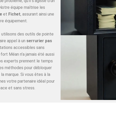
 problème, qu’il s’agisse d’un
Notre équipe maîtrise les
e
et
Fichet
, assurant ainsi une
re équipement.
utilisons des outils de pointe
aire appel à un
serrurier pas
tations accessibles sans
fort Méan n’a jamais été aussi
Nos experts prennent le temps
ures méthodes pour débloquer
 la marque. Si vous êtes à la
es votre partenaire idéal pour
ace et sans stress.