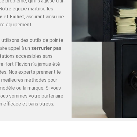
 problème, qu’il s’agisse d’un
Notre équipe maîtrise les
e
et
Fichet
, assurant ainsi une
re équipement.
utilisons des outils de pointe
aire appel à un
serrurier pas
tations accessibles sans
-fort Flavion n’a jamais été
ides. Nos experts prennent le
es meilleures méthodes pour
 modèle ou la marque. Si vous
 nous sommes votre partenaire
n efficace et sans stress.