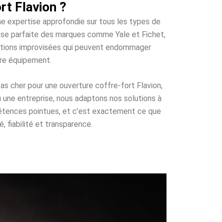
rt Flavion ?
une expertise approfondie sur tous les types de
trise parfaite des marques comme Yale et Fichet,
olutions improvisées qui peuvent endommager
tre équipement.
as cher pour une ouverture coffre-fort Flavion,
u une entreprise, nous adaptons nos solutions à
pétences pointues, et c’est exactement ce que
, fiabilité et transparence.