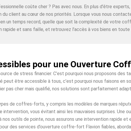
ofessionnelle coûte cher ? Pas avec nous. En plus d’être expe
on du client au cœur de nos priorités. Lorsque vous nous contact
 en un temps record, quelle que soit la complexité de votre coff
n rapide et sans faille, et retrouvez l’accès à vos biens en toute t
essibles pour une Ouverture Coff
source de stress financier. C’est pourquoi nous proposons des t
té peut être accessible à tous, c’est pourquoi nous faisons en so
ier pas cher mais qualifié, nos solutions sont parfaitement adap
 types de coffres-forts, y compris les modèles de marques répu
 intervention, vous évitant ainsi les mauvaises surprises. Une o
à nos outils de pointe, nous assurons une intervention rapide et
our des services d’ouverture coffre-fort Flavion fiables, aborda