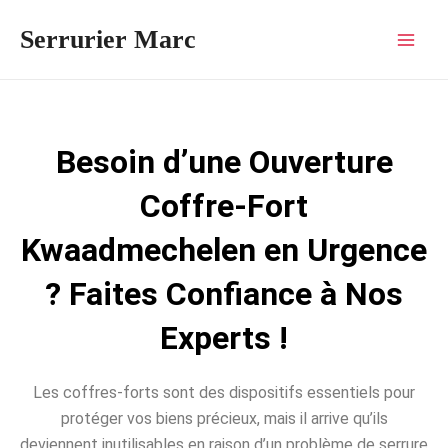
Aller
Mai
Serrurier Marc
au
Men
contenu
Besoin d’une Ouverture
Coffre-Fort
Kwaadmechelen en Urgence
? Faites Confiance à Nos
Experts !
Les coffres-forts sont des dispositifs essentiels pour
protéger vos biens précieux, mais il arrive qu’ils
deviennent inutilisables en raison d’un problème de serrure